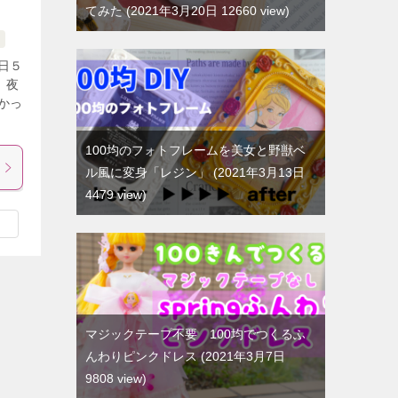
てみた
2021年3月20日 12660 view
日５
、夜
かっ
100均のフォトフレームを美女と野獣ベ
ル風に変身「レジン」
2021年3月13日
4479 view
マジックテープ不要 100均でつくるふ
んわりピンクドレス
2021年3月7日
9808 view