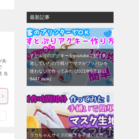
最新記事
すとぷりのアクキーをyoutubeで見て失
があ
敗していたので残りでママがプラパンを
で
使わないで作ってみた
2021年5月16日
 当
9447 view
リカちゃんサイズの靴下を手縫いで作っ