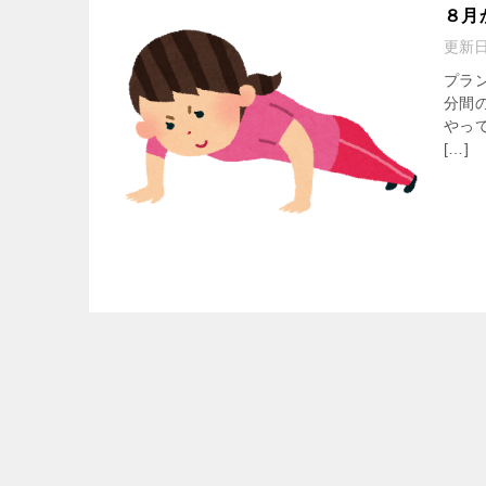
８月
更新
プラ
分間
やっ
[…]