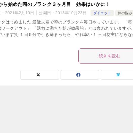
から始めた噂のプランク３ヶ月目 効果はいかに！
日：
2021年2月10日
公開日：
2018年10月23日
ダイエット
体の悩み
ンクはじめました 最近夫婦で噂のプランクを毎日やっています。 「毎
のワークアウト」 「活力に満ちた朝が効果的」とは言われていますが
ています笑 １日５分で引き締まったら、やれ幸い！ 三日坊主にならな
続きを読む