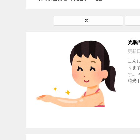
光脱
更新
こん
りま
す。
時光 [